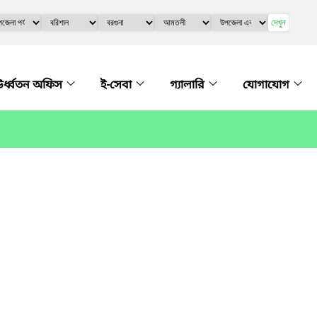
দেখুন
র্ধ্বতন অফিস
ই-সেবা
গ্যালারি
যোগাযোগ